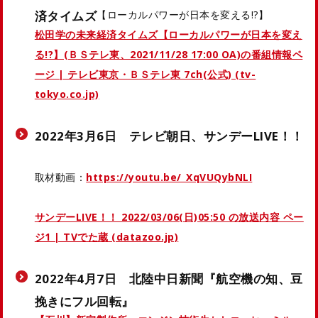
済タイムズ
【ローカルパワーが日本を変える!?】
松田学の未来経済タイムズ【ローカルパワーが日本を変え
る!?】(ＢＳテレ東、2021/11/28 17:00 OA)の番組情報ペ
ージ | テレビ東京・ＢＳテレ東 7ch(公式) (tv-
tokyo.co.jp)
2022年3月6日 テレビ朝日、サンデーLIVE！！
取材動画：
https://youtu.be/_XqVUQybNLI
サンデーLIVE！！ 2022/03/06(日)05:50 の放送内容 ペー
ジ1 | TVでた蔵 (datazoo.jp)
2022年4月7日 北陸中日新聞『航空機の知、豆
挽きにフル回転』