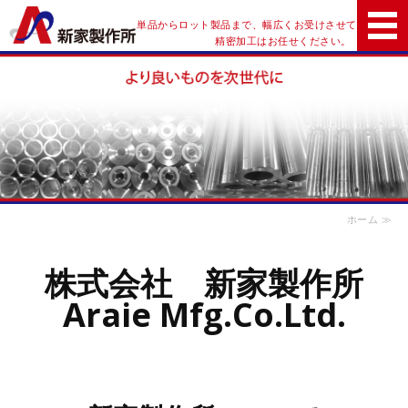
株式会社新家製作所
単品からロット製品まで、幅広くお受けさせていただき
精密加工はお任せください。
ホーム
事業内容
新商品・技術開発
会社概要
ホーム ≫
お問い合わせ
株式会社 新家製作所
Araie Mfg.Co.Ltd.