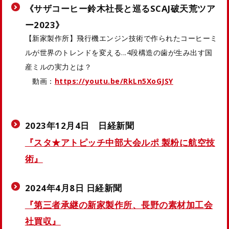
《サザコーヒー鈴木社長と巡るSCAJ破天荒ツア
ー2023》
【新家製作所】飛行機エンジン技術で作られたコーヒーミ
ルが世界のトレンドを変える...4段構造の歯が生み出す国
産ミルの実力とは？
動画：
https://youtu.be/RkLn5XoGJSY
2023年12月4日 日経新聞
『スタ★アトピッチ中部大会ルポ 製粉に航空技
術』
2024年4月8日 日経新聞
『第三者承継の新家製作所、長野の素材加工会
社買収』